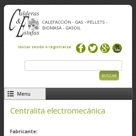
Pasar al contenido principal
CALEFACCIÓN - GAS - PELLETS -
BIOMASA - GASOIL
Iniciar sesión o registrarse
Buscar
Formulario de búsqueda
Menu
Centralita electromecánica
Fabricante: